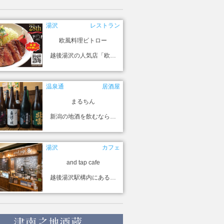
湯沢
レストラン
欧風料理ビトロー
越後湯沢の人気店「欧…
温泉通
居酒屋
まるちん
新潟の地酒を飲むなら…
湯沢
カフェ
and tap cafe
越後湯沢駅構内にある…