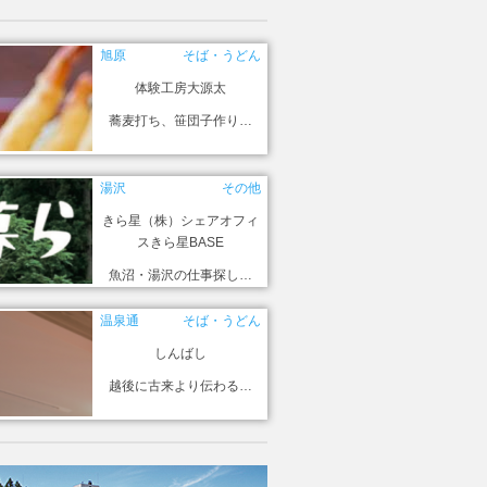
旭原
そば・うどん
体験工房大源太
蕎麦打ち、笹団子作り…
湯沢
その他
きら星（株）シェアオフィ
スきら星BASE
魚沼・湯沢の仕事探し…
温泉通
そば・うどん
しんばし
越後に古来より伝わる…