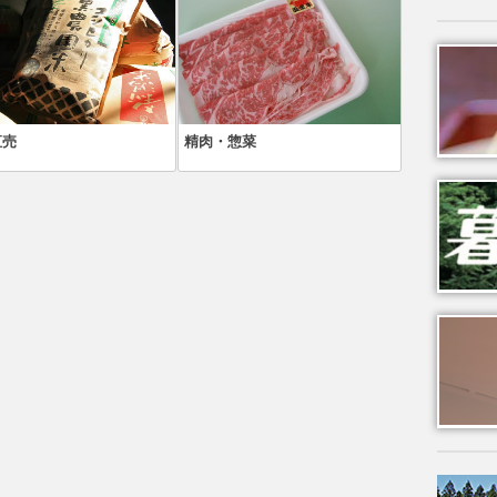
直売
精肉・惣菜