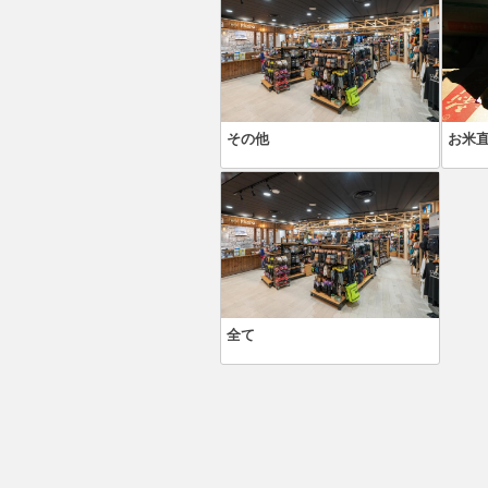
その他
お米
全て