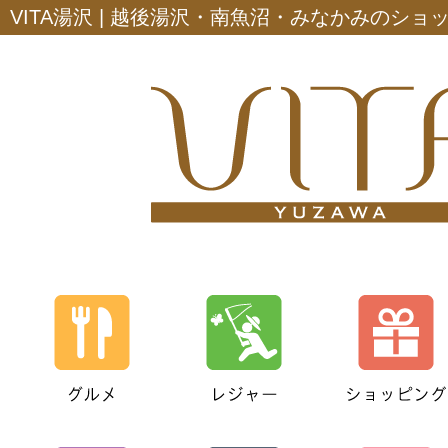
VITA湯沢 | 越後湯沢・南魚沼・みなかみのシ